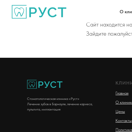
О кл
Сайт находится н
Зайдите пожалуйст
КЛИНИ
Главная
Стоматологическая клиника «Руст»
О клиник
Лечение зубов в Барнауле, лечение кариеса,
пульпита, имплантация
Цены
Контакты
Политика