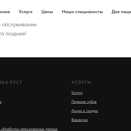
инике
Услуги
Цены
Наши специалисты
Для пац
а обслуживании.
а позднее!
КА РУСТ
УСЛУГИ
Услуги
е
Лечение зубов
Акции и скидки
Вакансии
 обработки персональных данных